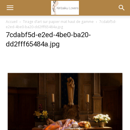
Accueil
Tirage d’art sur papier mat haut de gamme
7cdabf5d-
e2ed-4be0-ba20-dd2fff65484a.jpg
7cdabf5d-e2ed-4be0-ba20-
dd2fff65484a.jpg