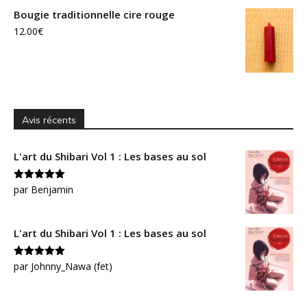
Bougie traditionnelle cire rouge
12.00
€
Avis récents
L'art du Shibari Vol 1 : Les bases au sol
Note
par Benjamin
5
sur
5
L'art du Shibari Vol 1 : Les bases au sol
Note
par Johnny_Nawa (fet)
5
sur
5