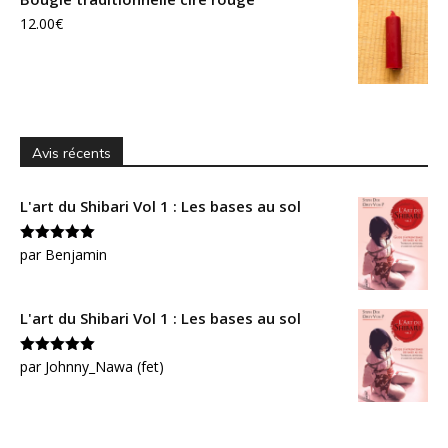
12.00
€
Avis récents
L'art du Shibari Vol 1 : Les bases au sol
Note
par Benjamin
5
sur
5
L'art du Shibari Vol 1 : Les bases au sol
Note
par Johnny_Nawa (fet)
5
sur
5