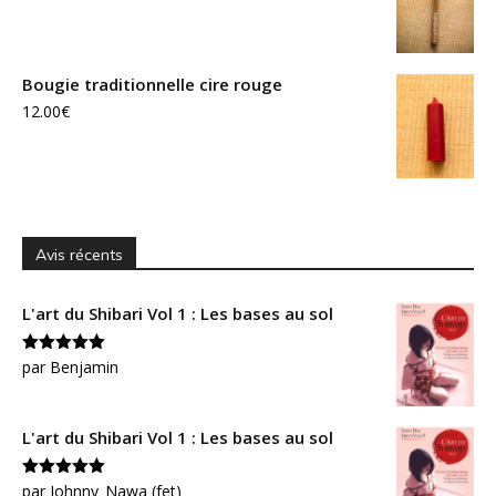
Bougie traditionnelle cire rouge
12.00
€
Avis récents
L'art du Shibari Vol 1 : Les bases au sol
Note
par Benjamin
5
sur
5
L'art du Shibari Vol 1 : Les bases au sol
Note
par Johnny_Nawa (fet)
5
sur