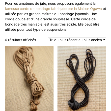
Pour les amateurs de jute, nous proposons également la
fameuse corde de bondage fabriquée par la Maison Ogawa
et
utilisée par les grands maîtres du bondage japonais. Une
corde douce et d’une grande souplesse. Cette corde de
bondage très maniable, est aussi très solide. Elle peut être
utilisée pour tout type de suspensions.
Trié
6 résultats affichés
du
plus
récent
au
plus
ancien