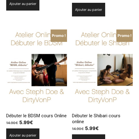
prix
prix
Ajouter au panier
initial
actuel
Ajouter au panier
initial
actuel
était :
est :
était :
est :
14.90€.
5.99€.
14.90€.
5.99€.
Promo !
Promo !
Débuter le BDSM cours Online
Débuter le Shibari cours
online
Le
Le
5.99
€
14.90
€
Le
Le
5.99
€
prix
prix
14.90
€
prix
prix
Ajouter au panier
initial
actuel