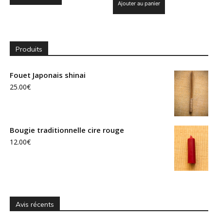
Ajouter au panier
initial
actuel
était :
est :
était :
est :
14.90€.
5.99€.
14.90€.
5.99€.
Produits
Fouet Japonais shinai
25.00
€
Bougie traditionnelle cire rouge
12.00
€
Avis récents