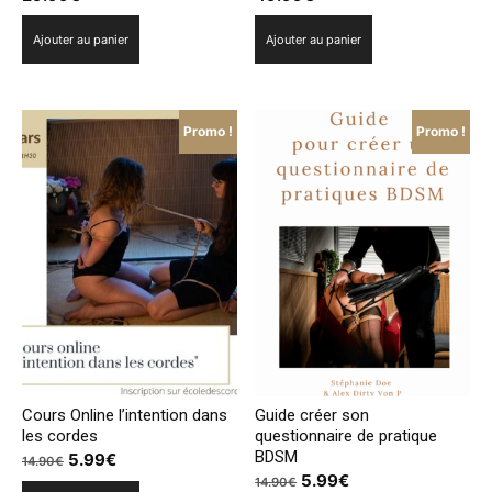
Ajouter au panier
Ajouter au panier
Promo !
Promo !
Cours Online l’intention dans
Guide créer son
les cordes
questionnaire de pratique
BDSM
Le
Le
5.99
€
14.90
€
Le
Le
5.99
€
prix
prix
14.90
€