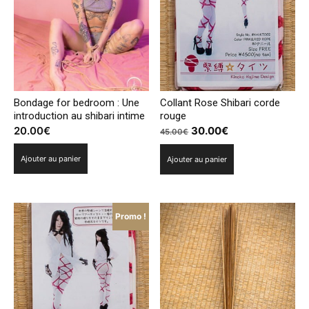
Bondage for bedroom : Une
Collant Rose Shibari corde
introduction au shibari intime
rouge
Le
Le
20.00
€
30.00
€
45.00
€
prix
prix
Ajouter au panier
Ajouter au panier
initial
actuel
était :
est :
45.00€.
30.00€.
Promo !