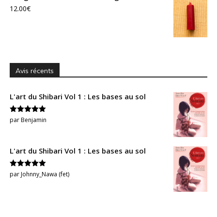
12.00
€
Avis récents
L'art du Shibari Vol 1 : Les bases au sol
Note
5
sur
par Benjamin
5
L'art du Shibari Vol 1 : Les bases au sol
Note
5
sur
par Johnny_Nawa (fet)
5