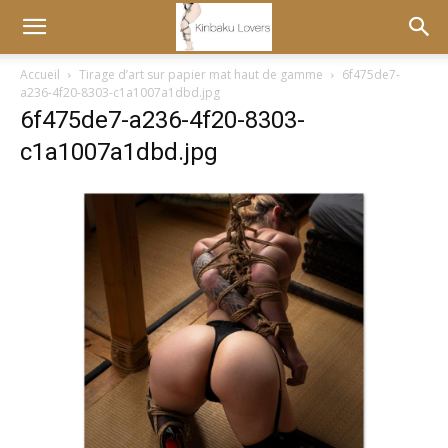
Accueil
Tirage d’art sur papier mat haut de gamme
6f475de7-
a236-4f20-8303-c1a1007a1dbd.jpg
6f475de7-a236-4f20-8303-
c1a1007a1dbd.jpg