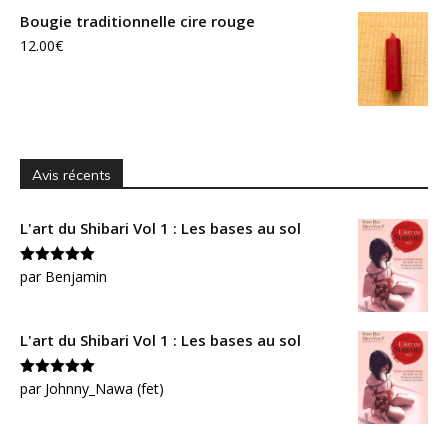
Bougie traditionnelle cire rouge
12.00
€
Avis récents
L'art du Shibari Vol 1 : Les bases au sol
Note
par Benjamin
5
sur
5
L'art du Shibari Vol 1 : Les bases au sol
Note
par Johnny_Nawa (fet)
5
sur
5