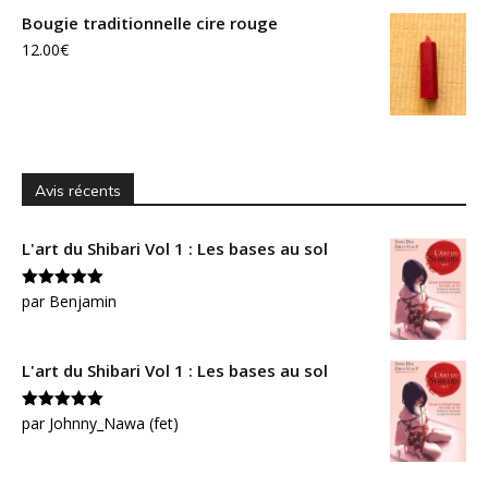
Bougie traditionnelle cire rouge
12.00
€
Avis récents
L'art du Shibari Vol 1 : Les bases au sol
Note
par Benjamin
5
sur
5
L'art du Shibari Vol 1 : Les bases au sol
Note
par Johnny_Nawa (fet)
5
sur
5