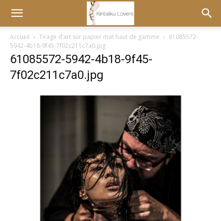
Accueil
Tirage d’art sur papier mat haut de gamme
61085572-
5942-4b18-9f45-7f02c211c7a0.jpg
61085572-5942-4b18-9f45-
7f02c211c7a0.jpg