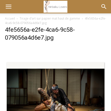
Accueil
Tirage d’art sur papier mat haut de gamme
4fe5656a-e2fe-
4ca6-9c58-079056a4d6e7.jpg
4fe5656a-e2fe-4ca6-9c58-
079056a4d6e7.jpg