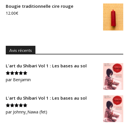
Bougie traditionnelle cire rouge
12.00
€
Avis récents
L'art du Shibari Vol 1 : Les bases au sol
Note
par Benjamin
5
sur
5
L'art du Shibari Vol 1 : Les bases au sol
Note
par Johnny_Nawa (fet)
5
sur
5