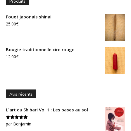
Produits
Fouet Japonais shinai
25.00
€
Bougie traditionnelle cire rouge
12.00
€
Avis récents
L'art du Shibari Vol 1 : Les bases au sol
Note
par Benjamin
5
sur
5