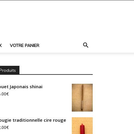
X
VOTRE PANIER
Produits
ouet Japonais shinai
.00
€
ougie traditionnelle cire rouge
.00
€