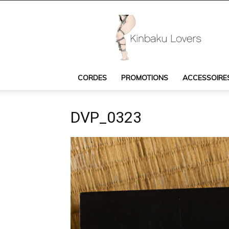
Kinbaku
Lovers
:
cordes
Shibari,
accessoires
CORDES
PROMOTIONS
ACCESSOIRE
Shibari,
livres
et
DVP_0323
DVD
Shibari