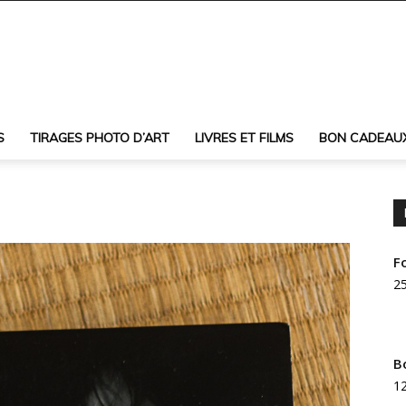
S
TIRAGES PHOTO D’ART
LIVRES ET FILMS
BON CADEAU
F
25
B
12