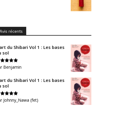
Avis récents
art du Shibari Vol 1 : Les bases
u sol
ote
ar Benjamin
5
sur
art du Shibari Vol 1 : Les bases
u sol
ote
r Johnny_Nawa (fet)
5
sur