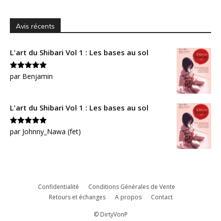
Avis récents
L'art du Shibari Vol 1 : Les bases au sol
Note
par Benjamin
5
sur
5
L'art du Shibari Vol 1 : Les bases au sol
Note
par Johnny_Nawa (fet)
5
sur
5
Confidentialité
Conditions Générales de Vente
Retours et échanges
A propos
Contact
© DirtyVonP