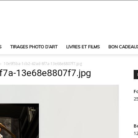
S
TIRAGES PHOTO D’ART
LIVRES ET FILMS
BON CADEAU
10e9f5ba-1cb2-42ad-8f7a-13e68e8807f7.jpg
f7a-13e68e8807f7.jpg
F
25
B
12