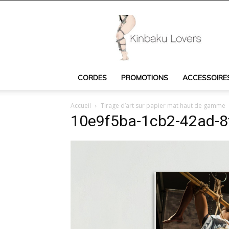
Kinbaku
Lovers
:
cordes
Shibari,
accessoires
CORDES
PROMOTIONS
ACCESSOIRE
Shibari,
livres
et
Accueil
Tirage d’art sur papier mat haut de gamme
DVD
10e9f5ba-1cb2-42ad-8
Shibari