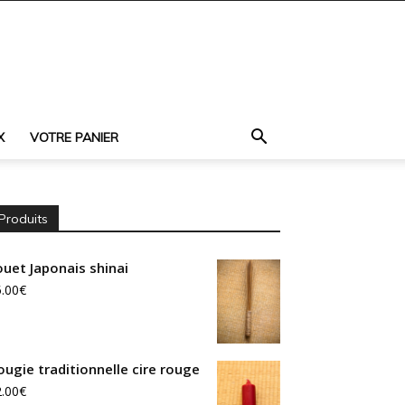
X
VOTRE PANIER
Produits
ouet Japonais shinai
.00
€
ougie traditionnelle cire rouge
.00
€