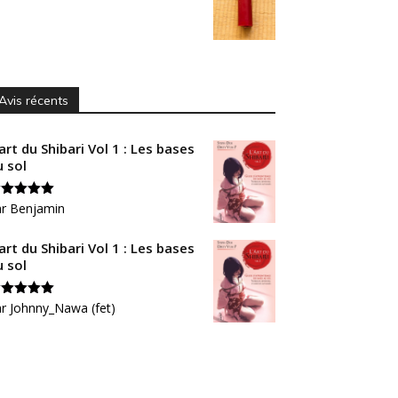
Avis récents
art du Shibari Vol 1 : Les bases
u sol
ote
ar Benjamin
5
sur
art du Shibari Vol 1 : Les bases
u sol
ote
r Johnny_Nawa (fet)
5
sur