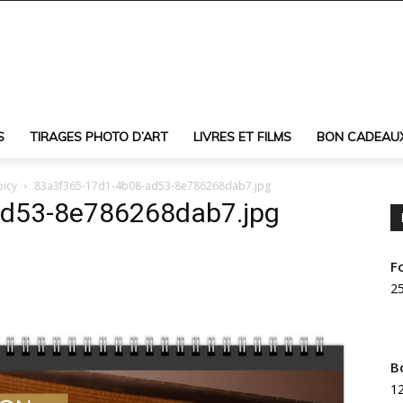
S
TIRAGES PHOTO D’ART
LIVRES ET FILMS
BON CADEAU
picy
83a3f365-17d1-4b08-ad53-8e786268dab7.jpg
ad53-8e786268dab7.jpg
F
25
B
12