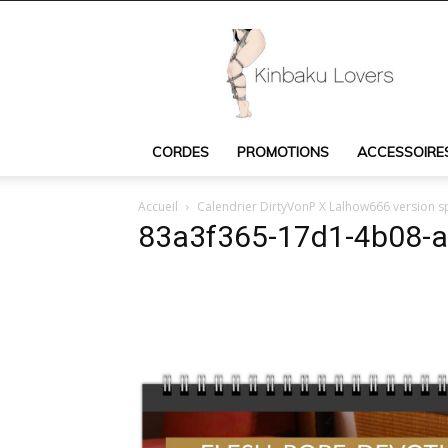
Kinbaku
Lovers
:
cordes
Shibari,
accessoires
CORDES
PROMOTIONS
ACCESSOIRE
Shibari,
livres
et
Accueil
Calendrier DirtyVonP X Lalhow666 version s
DVD
83a3f365-17d1-4b08-
Shibari