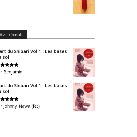
Avis récents
art du Shibari Vol 1 : Les bases
u sol
ote
ar Benjamin
5
sur
art du Shibari Vol 1 : Les bases
u sol
ote
r Johnny_Nawa (fet)
5
sur