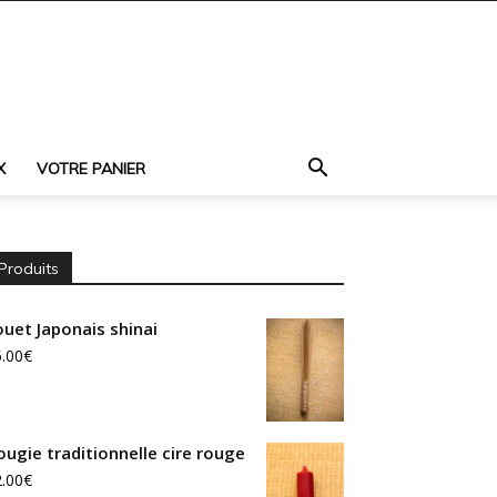
X
VOTRE PANIER
Produits
ouet Japonais shinai
.00
€
ougie traditionnelle cire rouge
.00
€