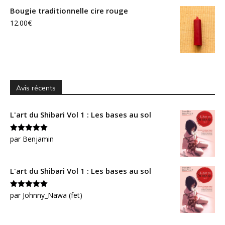
Bougie traditionnelle cire rouge
12.00
€
Avis récents
L'art du Shibari Vol 1 : Les bases au sol
Note
par Benjamin
5
sur
5
L'art du Shibari Vol 1 : Les bases au sol
Note
par Johnny_Nawa (fet)
5
sur
5