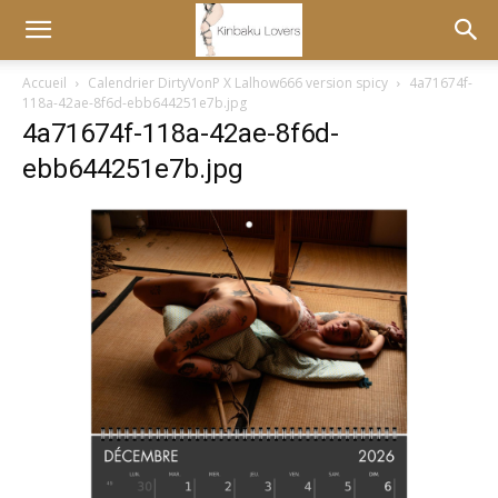
Accueil
Calendrier DirtyVonP X Lalhow666 version spicy
4a71674f-
118a-42ae-8f6d-ebb644251e7b.jpg
4a71674f-118a-42ae-8f6d-
ebb644251e7b.jpg