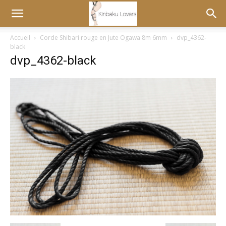
Accueil
Corde Shibari rouge en Jute Ogawa 8m 6mm
dvp_4362-
black
dvp_4362-black