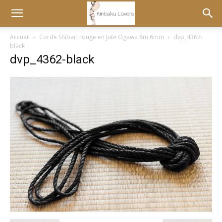
Accueil
Corde Shibari rouge en Jute Ogawa 8m 6mm
dvp_4362-
black
dvp_4362-black