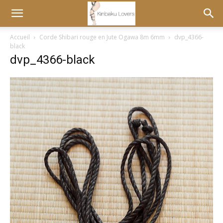
Accueil
Corde Shibari rouge en Jute Ogawa 8m 6mm
dvp_4366-
black
dvp_4366-black