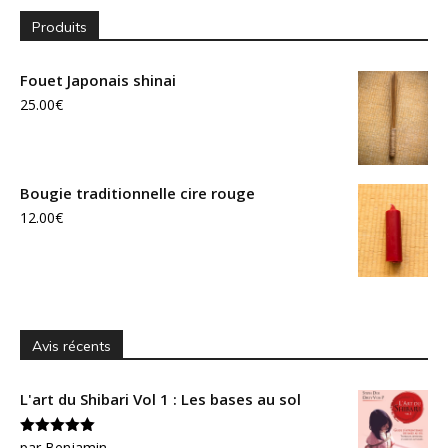
Produits
Fouet Japonais shinai
25.00
€
Bougie traditionnelle cire rouge
12.00
€
Avis récents
L'art du Shibari Vol 1 : Les bases au sol
Note
par Benjamin
5
sur