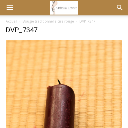
Accueil
Bougie traditionnelle cire rouge
DVP_7347
DVP_7347