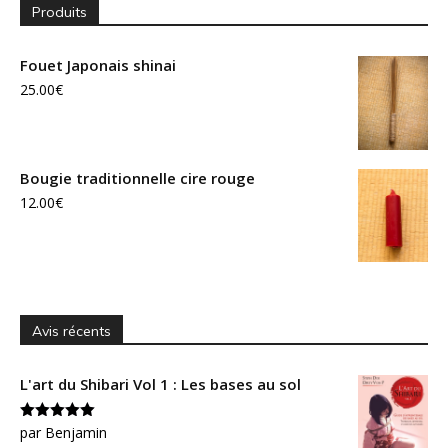
Produits
Fouet Japonais shinai
25.00
€
Bougie traditionnelle cire rouge
12.00
€
Avis récents
L'art du Shibari Vol 1 : Les bases au sol
Note
par Benjamin
5
sur
5