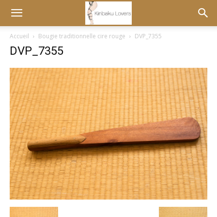
Accueil
Bougie traditionnelle cire rouge
DVP_7355
DVP_7355