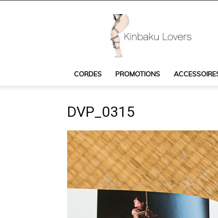
Kinbaku
Lovers
:
cordes
Shibari,
accessoires
CORDES
PROMOTIONS
ACCESSOIRE
Shibari,
livres
et
DVP_0315
DVD
Shibari