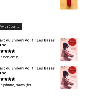
Avis récents
art du Shibari Vol 1 : Les bases
u sol
ote
ar Benjamin
5
sur
art du Shibari Vol 1 : Les bases
u sol
ote
r Johnny_Nawa (fet)
5
sur