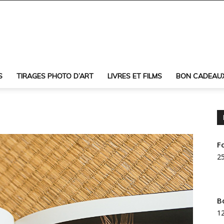
S
TIRAGES PHOTO D’ART
LIVRES ET FILMS
BON CADEAU
F
25
B
12