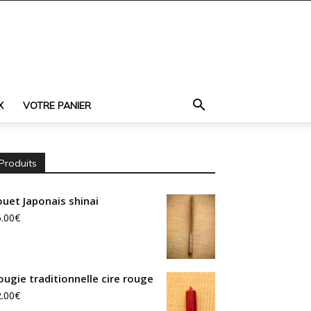
X
VOTRE PANIER
Produits
ouet Japonais shinai
.00
€
ougie traditionnelle cire rouge
.00
€