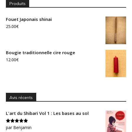
Produits
Fouet Japonais shinai
25.00
€
Bougie traditionnelle cire rouge
12.00
€
Avis récents
L'art du Shibari Vol 1 : Les bases au sol
Note
par Benjamin
5
sur
5