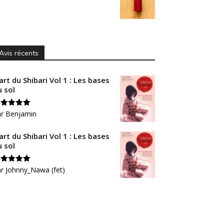
Avis récents
art du Shibari Vol 1 : Les bases
u sol
ote
ar Benjamin
5
sur
art du Shibari Vol 1 : Les bases
u sol
ote
r Johnny_Nawa (fet)
5
sur