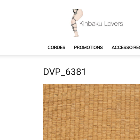
Kinbaku
Lovers
:
cordes
Shibari,
accessoires
CORDES
PROMOTIONS
ACCESSOIRE
Shibari,
livres
et
DVP_6381
DVD
Shibari