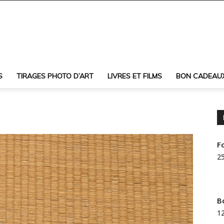
S
TIRAGES PHOTO D’ART
LIVRES ET FILMS
BON CADEAU
F
25
B
12