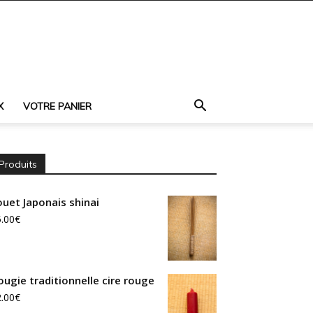
X
VOTRE PANIER
Produits
ouet Japonais shinai
.00
€
ougie traditionnelle cire rouge
.00
€