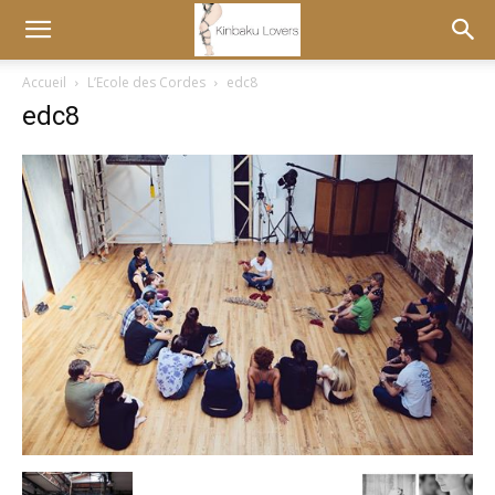
Accueil
L’Ecole des Cordes
edc8
edc8